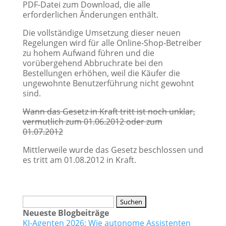
PDF-Datei zum Download, die alle
erforderlichen Änderungen enthält.
Die vollständige Umsetzung dieser neuen
Regelungen wird für alle Online-Shop-Betreiber
zu hohem Aufwand führen und die
vorübergehend Abbruchrate bei den
Bestellungen erhöhen, weil die Käufer die
ungewohnte Benutzerführung nicht gewohnt
sind.
Wann das Gesetz in Kraft tritt ist noch unklar,
vermutlich zum 01.06.2012 oder zum
01.07.2012
Mittlerweile wurde das Gesetz beschlossen und
es tritt am 01.08.2012 in Kraft.
Suchen
nach:
Neueste Blogbeiträge
KI-Agenten 2026: Wie autonome Assistenten